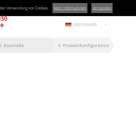
t der Verwendung von Cookies.
Mehr Informationen
Verstanden
930
de
DEUTSCHLAND
5. Baumaße
6. Produktkonfiguration