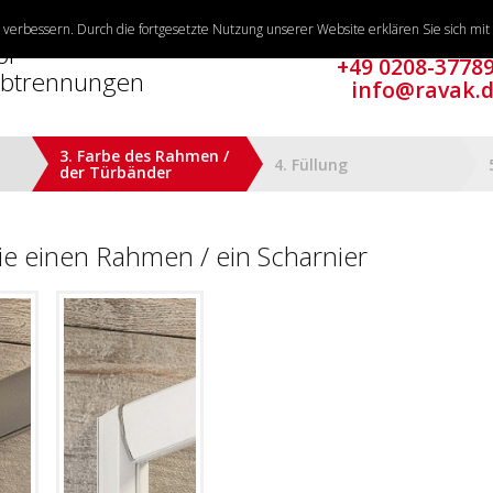
verbessern. Durch die fortgesetzte Nutzung unserer Website erklären Sie sich mi
Infoline
or
+49 0208-3778
abtrennungen
info@ravak.
3. Farbe des Rahmen /
4. Füllung
der Türbänder
ie einen Rahmen / ein Scharnier